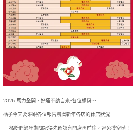
2026 馬力全開，好運不請自來~各位橘粉～🤗🍊🤗
橘子今天要來跟各位報告農曆新年各店的休店狀況💁‍♂️
👉橘粉們過年期間記得先確認有開店再前往，避免撲空呦！