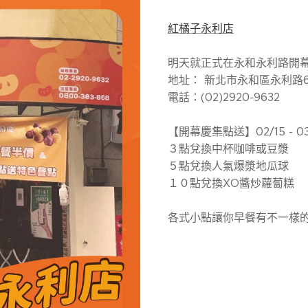
紅橘子永利店
明天就正式在永和永利路開
地址： 新北市永和區永利路
電話：(02)2920-9632
【開幕慶集點送】02/15 - 
３點兌換中杯咖啡或豆漿
５點兌換人氣爆漿地瓜球
１０點兌換XO醬炒蘿蔔糕
各式小點讓你早餐有不一樣