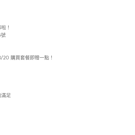
幕啦！
6號
03/20 購買套餐即贈一點！
的滿足