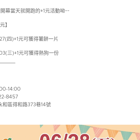
開幕當天就開跑的+1元活動呦~~
1元】
6/27(四)+1元可獲得薯餅一片
7/03(三)+1元可獲得熱狗一份
_____
】
0-14:00
2-8457
永和區得和路373巷14號