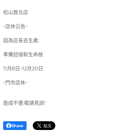
松山敦北店
~店休公告~
因為店長去生產;
準備迎接新生命故
11月8日~12月20日
~門市店休~
造成不便;敬請見諒!
Share