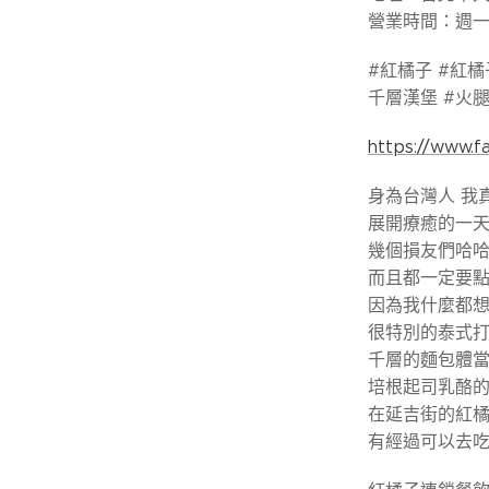
營業時間：週一至週
#紅橘子 #紅橘
千層漢堡 #火腿
https://www.
身為台灣人 我
展開療癒的一
幾個損友們哈
而且都一定要
因為我什麼都
很特別的泰式
千層的麵包體當
培根起司乳酪的
在延吉街的紅
有經過可以去