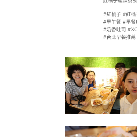
紅橘子連鎖餐飲集團
#紅橘子 #紅
#早午餐 #早餐
#奶香吐司 #X
#台北早餐推薦 #朝食