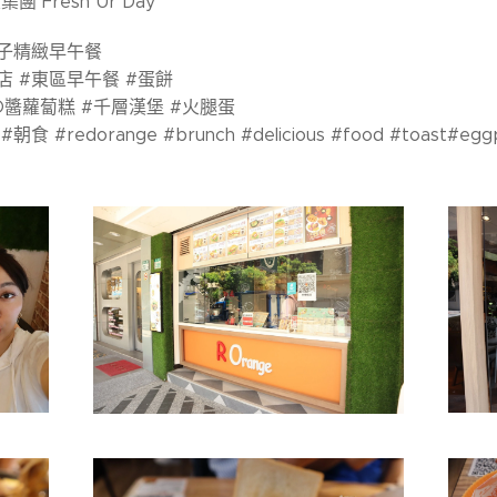
 Fresh Ur Day
橘子精緻早午餐
店 #東區早午餐 #蛋餅
O醬蘿蔔糕 #千層漢堡 #火腿蛋
 #redorange #brunch #delicious #food #toast#egg