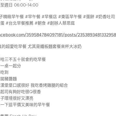
日 06:00~14:00
子精緻早午餐 #早午餐 #早餐店 #東區早午餐 #蛋餅 #奶香吐司 
蛋 #台北早餐推薦 #朝食 #創辦人蔡思庭
facebook.com/359584784097181/posts/235389348133295
真的超愛吃早餐 尤其是鐵板麵套餐來杯大冰奶
天
哈哈三不五十就會約吃早餐
點一桌一起分
想吃到
打拋豬醬麵
漢堡堡口感很好 我吃香烤雞腿的組合
起司有夠好吃很Q很香
橘子環境很好又漂亮
吃一下這平價又美味的早午餐