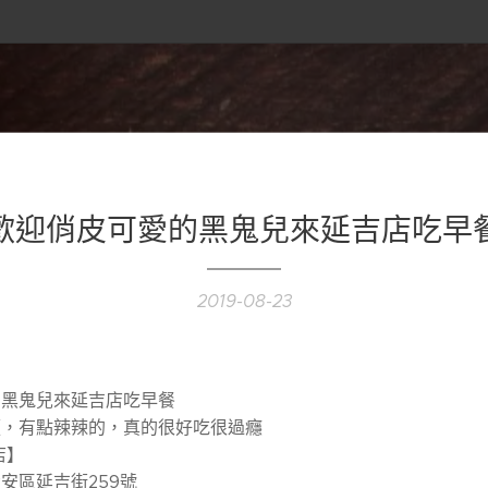
歡迎俏皮可愛的黑鬼兒來延吉店吃早
2019-08-23
黑鬼兒來延吉店吃早餐😍
，有點辣辣的，真的很好吃很過癮👍
店】
安區延吉街259號