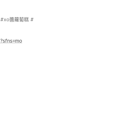
#xo醬蘿蔔糕 #
8?sfns=mo