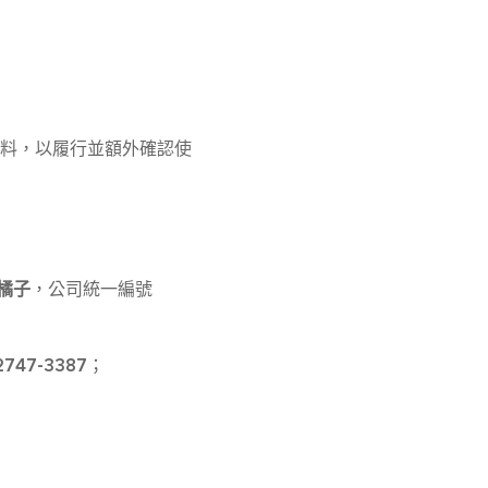
料，以履行並額外確認使
橘子
，公司統一編號
2747-3387
；