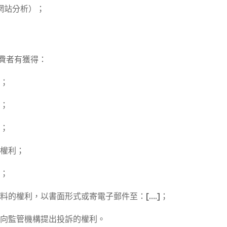
（網站分析）；
消費者有獲得：
；
；
；
權利；
；
[….]
料的權利，以書面形式或寄電子郵件至：
；
向監管機構提出投訴的權利。